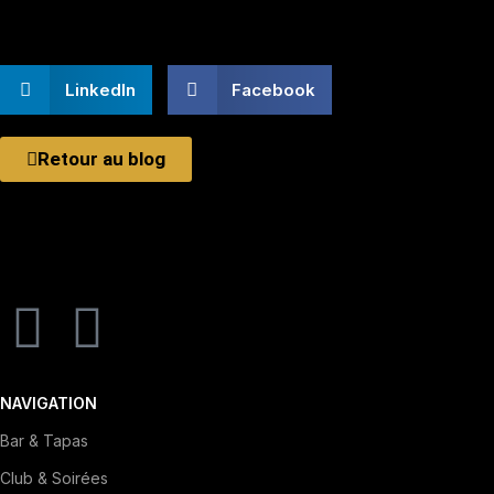
LinkedIn
Facebook
Retour au blog
Votre bar à tapas au cœur du Vieux Lyon.
Saveurs hispaniques, ambiance festive et soirées latines
inoubliables.
NAVIGATION
Bar & Tapas
Club & Soirées