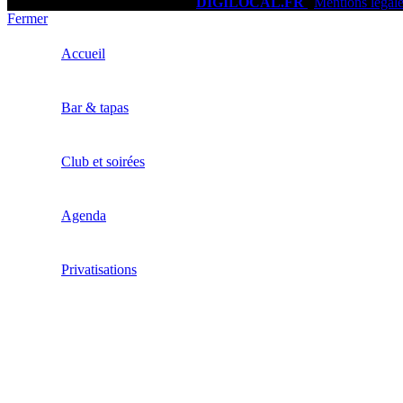
LA FERIA © 2026 - Réalisation
DIGILOCAL.FR
|
Mentions légal
Fermer
Accueil
Bar & tapas
Club et soirées
Agenda
Privatisations