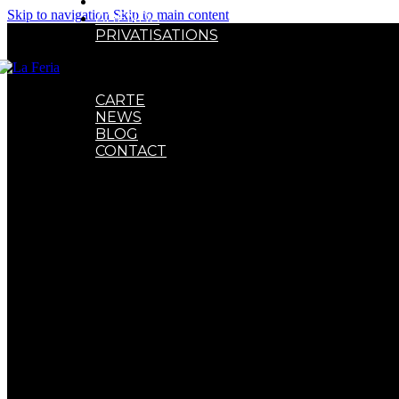
CLUB ET SOIRÉES
Skip to navigation
Skip to main content
AGENDA
PRIVATISATIONS
Privatisation Bar
Privatisation Entreprises
Privatisation BDE
CARTE
NEWS
BLOG
CONTACT